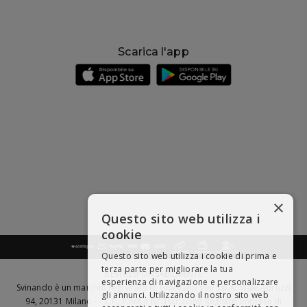
Scarica l'app
×
Questo sito web utilizza i
cookie
Questo sito web utilizza i cookie di prima e
terza parte per migliorare la tua
BEVI RESPONSABILMENTE
esperienza di navigazione e personalizzare
Svinando è un marchio registrato di Giordano Vini S.p.A. Viale Abruzzi
gli annunci. Utilizzando il nostro sito web
94, 20131 Milano - - C.F., P.IVA e Nr. Iscrizione Registro Imprese di