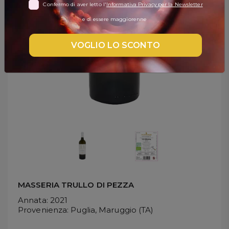
Confermo di aver letto l'
Informativa Privacy per la Newsletter
DISPENSA
e di essere maggiorenne
TUTTO A
-30%
VOGLIO LO SCONTO
Accedi
Gift
Card
Preferiti
Blog
MASSERIA TRULLO DI PEZZA
Annata
: 2021
Provenienza
: Puglia, Maruggio (TA)