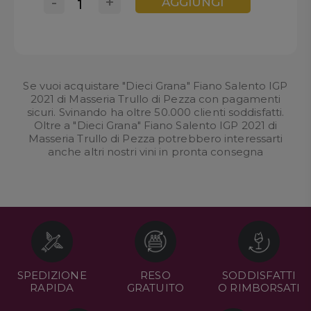
-
+
AGGIUNGI
Se vuoi acquistare "Dieci Grana" Fiano Salento IGP
2021 di Masseria Trullo di Pezza con pagamenti
sicuri. Svinando ha oltre 50.000 clienti soddisfatti.
Oltre a "Dieci Grana" Fiano Salento IGP 2021 di
Masseria Trullo di Pezza potrebbero interessarti
anche altri nostri
vini in pronta consegna
SPEDIZIONE
RESO
SODDISFATTI
RAPIDA
GRATUITO
O RIMBORSATI