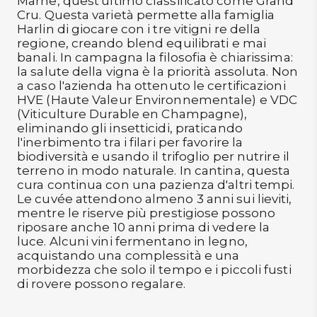
Marne, quest'ultimo classificato come Grand
Cru. Questa varietà permette alla famiglia
Harlin di giocare con i tre vitigni re della
regione, creando blend equilibrati e mai
banali. In campagna la filosofia è chiarissima:
la salute della vigna è la priorità assoluta. Non
a caso l'azienda ha ottenuto le certificazioni
HVE (Haute Valeur Environnementale) e VDC
(Viticulture Durable en Champagne),
eliminando gli insetticidi, praticando
l'inerbimento tra i filari per favorire la
biodiversità e usando il trifoglio per nutrire il
terreno in modo naturale. In cantina, questa
cura continua con una pazienza d'altri tempi.
Le cuvée attendono almeno 3 anni sui lieviti,
mentre le riserve più prestigiose possono
riposare anche 10 anni prima di vedere la
luce. Alcuni vini fermentano in legno,
acquistando una complessità e una
morbidezza che solo il tempo e i piccoli fusti
di rovere possono regalare.