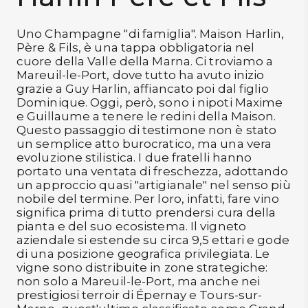
DISPENSA
Uno Champagne "di famiglia". Maison Harlin,
TUTTO A
Père & Fils, è una tappa obbligatoria nel
-30%
cuore della Valle della Marna. Ci troviamo a
Mareuil-le-Port, dove tutto ha avuto inizio
grazie a Guy Harlin, affiancato poi dal figlio
Dominique. Oggi, però, sono i nipoti Maxime
Accedi
e Guillaume a tenere le redini della Maison.
Questo passaggio di testimone non è stato
un semplice atto burocratico, ma una vera
evoluzione stilistica. I due fratelli hanno
Gift
portato una ventata di freschezza, adottando
Card
un approccio quasi "artigianale" nel senso più
nobile del termine. Per loro, infatti, fare vino
Preferiti
significa prima di tutto prendersi cura della
pianta e del suo ecosistema. Il vigneto
Blog
aziendale si estende su circa 9,5 ettari e gode
di una posizione geografica privilegiata. Le
vigne sono distribuite in zone strategiche:
non solo a Mareuil-le-Port, ma anche nei
prestigiosi terroir di Épernay e Tours-sur-