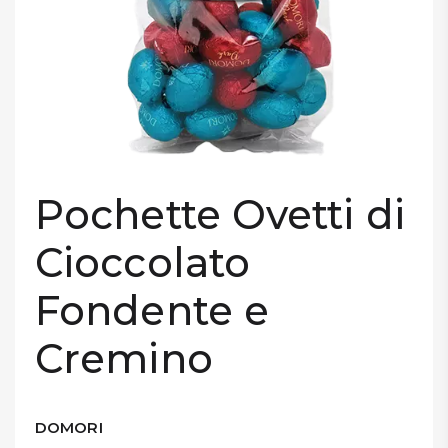
DISPENSA
TUTTO A
-30%
Accedi
Pochette Ovetti di
Gift
Cioccolato
Card
Fondente e
Preferiti
Cremino
Blog
DOMORI