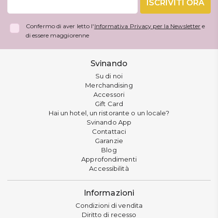
ISCRIVITI ORA
Confermo di aver letto l'
Informativa Privacy per la Newsletter
e
di essere maggiorenne
Svinando
Su di noi
Merchandising
Accessori
Gift Card
Hai un hotel, un ristorante o un locale?
Svinando App
Contattaci
Garanzie
Blog
Approfondimenti
Accessibilità
Informazioni
Condizioni di vendita
Diritto di recesso