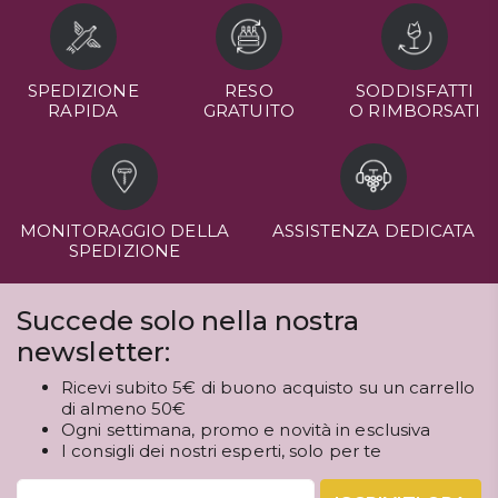
SPEDIZIONE
RESO
SODDISFATTI
RAPIDA
GRATUITO
O RIMBORSATI
MONITORAGGIO DELLA
ASSISTENZA DEDICATA
SPEDIZIONE
Succede solo nella nostra
newsletter:
Ricevi subito 5€ di buono acquisto su un carrello
di almeno 50€
Ogni settimana, promo e novità in esclusiva
I consigli dei nostri esperti, solo per te