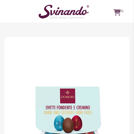
0
TUTTI I
VINI
VINI ROSSI
VINI
BIANCHI
VINI
ROSATI
BOLLICINE
CAVEAU
SPIRITS
BIRRE