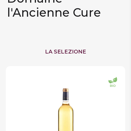
l'Ancienne Cure
DISPENSA
TUTTO A
-30%
Accedi
LA SELEZIONE
Gift
Card
Preferiti
Blog