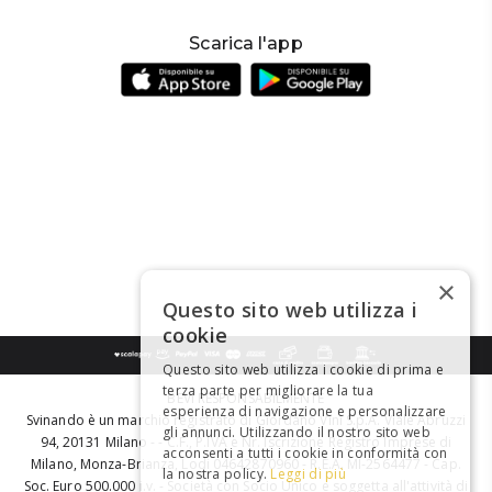
Scarica l'app
×
Questo sito web utilizza i
cookie
Questo sito web utilizza i cookie di prima e
terza parte per migliorare la tua
BEVI RESPONSABILMENTE
esperienza di navigazione e personalizzare
Svinando è un marchio registrato di Giordano Vini S.p.A. Viale Abruzzi
gli annunci. Utilizzando il nostro sito web
94, 20131 Milano - - C.F., P.IVA e Nr. Iscrizione Registro Imprese di
acconsenti a tutti i cookie in conformità con
Milano, Monza-Brianza, Lodi 04642870960 - R.E.A. MI-2564477 - Cap.
la nostra policy.
Leggi di più
Soc. Euro 500.000 i.v. - Società con Socio Unico e soggetta all'attività di