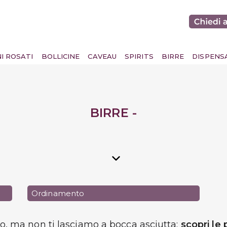
NI ROSATI
BOLLICINE
CAVEAU
SPIRITS
BIRRE
DISPENS
BIRRE -
Ordinamento
do, ma non ti lasciamo a bocca asciutta:
scopri le