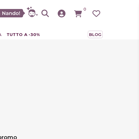
0
A
TUTTO A -30%
BLOG
 promo