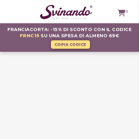
0
FRANCIACORTA: -15% DI SCONTO CON IL CODICE
FRNC15
SU UNA SPESA DI ALMENO 69€
TUTTI I
VINI
COPIA CODICE
VINI ROSSI
VINI
BIANCHI
VINI
ROSATI
BOLLICINE
CAVEAU
SPIRITS
BIRRE