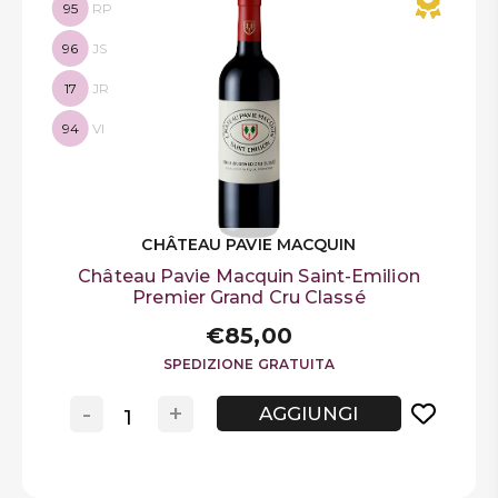
95
RP
96
JS
17
JR
94
VI
CHÂTEAU PAVIE MACQUIN
Château Pavie Macquin Saint-Emilion
Premier Grand Cru Classé
€85,00
SPEDIZIONE GRATUITA
-
+
AGGIUNGI