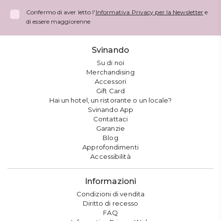
Confermo di aver letto l'
Informativa Privacy per la Newsletter
e
di essere maggiorenne
Svinando
Su di noi
Merchandising
Accessori
Gift Card
Hai un hotel, un ristorante o un locale?
Svinando App
Contattaci
Garanzie
Blog
Approfondimenti
Accessibilità
Informazioni
Condizioni di vendita
Diritto di recesso
FAQ