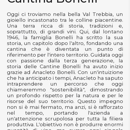
DISPENSA
Oggi ci troviamo nella bella Val Trebbia, un
TUTTO A
gioiello incastonato tra le colline piacentine.
-30%
Una terra ricca di storia, tradizioni e,
soprattutto, di grandi vini. Qui, dal lontano
1946, la famiglia Bonelli ha scritto la sua
storia, un capitolo dopo l'altro, fondando una
Accedi
cantina che è diventata un punto di
riferimento per l'intero territorio. Guidata oggi
con passione dalla terza generazione, la
storia delle Cantine Bonelli ha avuto inizio
Gift
grazie ad Anacleto Bonelli. Con un'intuizione
Card
che ha anticipato i tempi, Anacleto ha saputo
intraprendere un percorso che oggi
Preferiti
chiameremmo "sostenibilità", dimostrando
un profondo rispetto per la natura e per le
Blog
risorse del suo territorio. Questo impegno
non si è mai fermato, ma anzi, si è rafforzato
nel tempo, portando l'azienda a
un'attenzione scrupolosa per tutta la filiera
produttiva. L'obiettivo non è produrre enormi