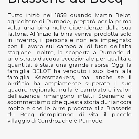
DISPENSA
Tutto iniziò nel 1858 quando Martin Belot,
TUTTO A
agricoltore di Purnode, preparò per la prima
-30%
volta una birra nelle dipendenze della sua
fattoria. All'inizio la birra veniva prodotta solo
in inverno, il personale non era impegnato
con il lavoro sul campo al di fuori dell'alta
Accedi
stagione. Inoltre, la scoperta a Purnode di
uno strato d'acqua eccezionale per qualità e
quantità, è stata una grande risorsa Oggi la
famiglia BELOT ha venduto i suoi beni alla
Gift
famiglia Keersmaekers, ma, anche se il
Card
birrificio ha ampiamente superato il suo
quadro regionale, nulla è cambiato e i valori
Preferiti
dell'azienda rimangono intatti. Speriamo e
scommettiamo che questa storia duri ancora
Blog
molto e che le birre prodotte alla Brasserie
du Bocq riempiranno di vita il piccolo
villaggio di Condroz che è Purnode.