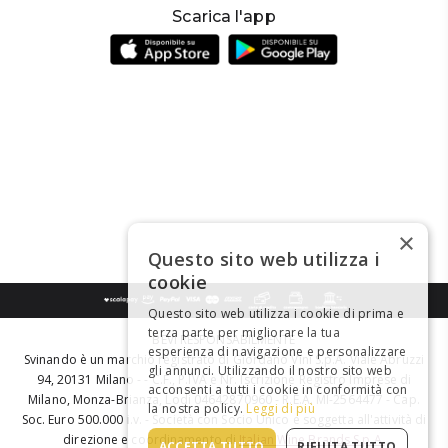
Scarica l'app
×
Questo sito web utilizza i
cookie
Questo sito web utilizza i cookie di prima e
terza parte per migliorare la tua
BEVI RESPONSABILMENTE
esperienza di navigazione e personalizzare
Svinando è un marchio registrato di Giordano Vini S.p.A. Viale Abruzzi
gli annunci. Utilizzando il nostro sito web
94, 20131 Milano - - C.F., P.IVA e Nr. Iscrizione Registro Imprese di
acconsenti a tutti i cookie in conformità con
Milano, Monza-Brianza, Lodi 04642870960 - R.E.A. MI-2564477 - Cap.
la nostra policy.
Leggi di più
Soc. Euro 500.000 i.v. - Società con Socio Unico e soggetta all'attività di
direzione e coordinamento di
Italian Wine Brands S.p.A.
ACCETTA TUTTO
RIFIUTA TUTTO