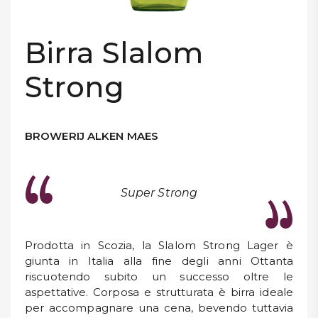
DISPENSA
Birra Slalom
TUTTO A
-30%
Strong
Accedi
BROWERIJ ALKEN MAES
Gift
Card
Super Strong
Preferiti
Prodotta in Scozia, la Slalom Strong Lager è
Blog
giunta in Italia alla fine degli anni Ottanta
riscuotendo subito un successo oltre le
aspettative. Corposa e strutturata è birra ideale
per accompagnare una cena, bevendo tuttavia