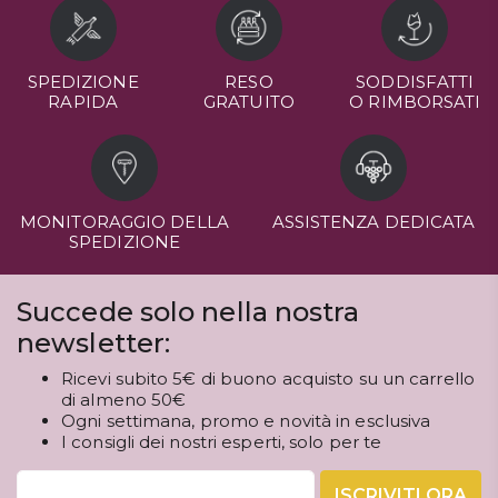
SPEDIZIONE
RESO
SODDISFATTI
RAPIDA
GRATUITO
O RIMBORSATI
MONITORAGGIO DELLA
ASSISTENZA DEDICATA
SPEDIZIONE
Succede solo nella nostra
newsletter:
Ricevi subito 5€ di buono acquisto su un carrello
di almeno 50€
Ogni settimana, promo e novità in esclusiva
I consigli dei nostri esperti, solo per te
ISCRIVITI ORA