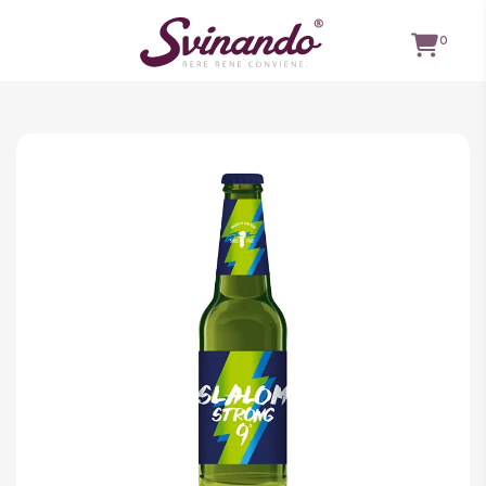
0
TUTTI I
VINI
VINI ROSSI
VINI
BIANCHI
VINI
ROSATI
BOLLICINE
CAVEAU
SPIRITS
BIRRE