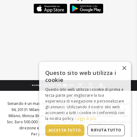
×
Questo sito web utilizza i
cookie
Questo sito web utilizza i cookie di prima e
terza parte per migliorare la tua
BEVI RESPONSABILMENTE
esperienza di navigazione e personalizzare
Svinando è un marchio registrato di Giordano Vini S.p.A. Viale Abruzzi
gli annunci. Utilizzando il nostro sito web
94, 20131 Milano - - C.F., P.IVA e Nr. Iscrizione Registro Imprese di
acconsenti a tutti i cookie in conformità con
Milano, Monza-Brianza, Lodi 04642870960 - R.E.A. MI-2564477 - Cap.
la nostra policy.
Leggi di più
Soc. Euro 500.000 i.v. - Società con Socio Unico e soggetta all'attività di
direzione e coordinamento di
Italian Wine Brands S.p.A.
ACCETTA TUTTO
RIFIUTA TUTTO
Per assistenza e info > +39 0173 550 550 |