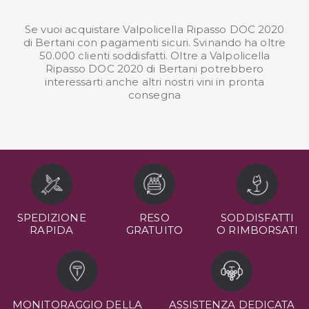
Se vuoi acquistare Valpolicella Ripasso DOC 2020
di Bertani con pagamenti sicuri. Svinando ha oltre
50.000 clienti soddisfatti. Oltre a Valpolicella
Ripasso DOC 2020 di Bertani potrebbero
interessarti anche altri nostri
vini in pronta
consegna
SPEDIZIONE
RESO
SODDISFATTI
RAPIDA
GRATUITO
O RIMBORSATI
MONITORAGGIO DELLA
ASSISTENZA DEDICATA