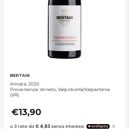
DISPENSA
TUTTO A
-30%
Accedi
Gift
Card
BERTANI
Annata
: 2020
Preferiti
Provenienza
: Veneto, Valpolicella/Valpantena
(VR)
Blog
€13,90