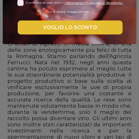
Confermo di aver letto l'
Informativa Privacy per la Newsletter
DISPENSA
e di essere maggiorenne
TUTTO A
Ferrucci
-30%
VOGLIO LO SCONTO
15 ettari di vigneto. In media collina, in una
delle zone enologicamente più felici di tutta
Accedi
la Romagna. Stiamo parlando dell'Agricola
Ferrucci. Nata nel 1932, negli anni questa
cantina ha potuto esprimere al meglio tutte
Gift
le sue straordinarie potenzialità produttive. Il
Card
progetto produttivo si base sulla scelta di
vinificare esclusivamente le uve di propria
Preferiti
produzione, per favorire una costante e
accurata ricerca della qualità. Le rese sono
mantenute volutamente basse in modo che,
Blog
durante la vendemmia, solo il meglio del
raccolto possa diventare vino. Gli ultimi anni
sono inoltre stati caratterizzati da importanti
investimenti nella ricerca e per la
sperimentazione di nuovi cloni e vari tipi di