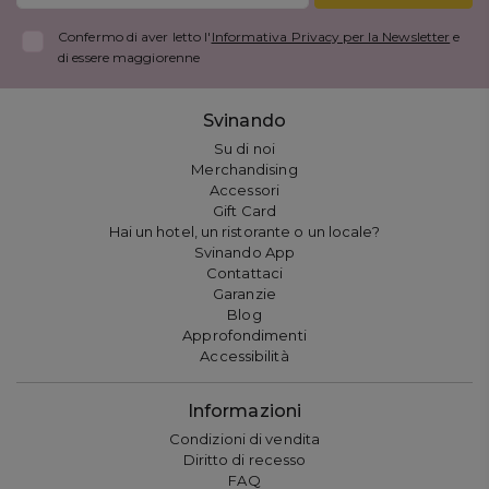
Confermo di aver letto l'
Informativa Privacy per la Newsletter
e
di essere maggiorenne
Svinando
Su di noi
Merchandising
Accessori
Gift Card
Hai un hotel, un ristorante o un locale?
Svinando App
Contattaci
Garanzie
Blog
Approfondimenti
Accessibilità
Informazioni
Condizioni di vendita
Diritto di recesso
FAQ