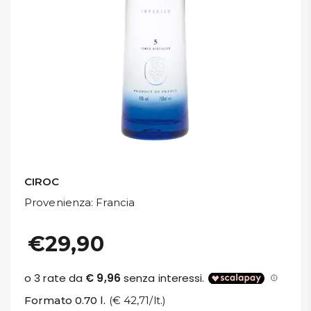
DISPENSA
TUTTO A
-30%
Accedi
Gift
Card
CIROC
Provenienza
: Francia
Preferiti
€29,90
Blog
Formato 0.70 l.
(€ 42,71/lt.)