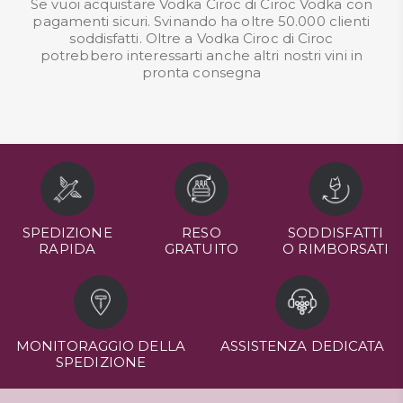
Se vuoi acquistare Vodka Ciroc di Ciroc Vodka con
pagamenti sicuri. Svinando ha oltre 50.000 clienti
soddisfatti. Oltre a Vodka Ciroc di Ciroc
potrebbero interessarti anche altri nostri
vini in
pronta consegna
SPEDIZIONE
RESO
SODDISFATTI
RAPIDA
GRATUITO
O RIMBORSATI
MONITORAGGIO DELLA
ASSISTENZA DEDICATA
SPEDIZIONE