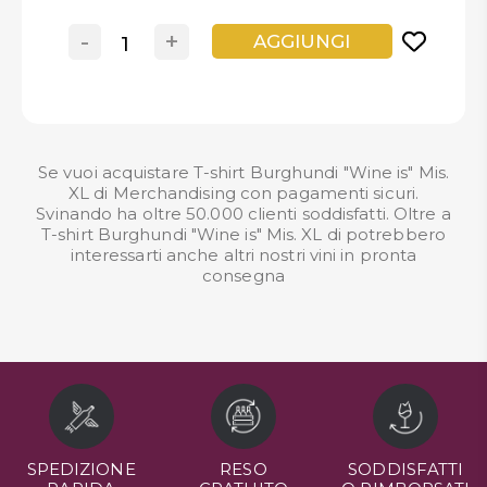
-
+
AGGIUNGI
Se vuoi acquistare T-shirt Burghundi "Wine is" Mis.
XL di Merchandising con pagamenti sicuri.
Svinando ha oltre 50.000 clienti soddisfatti. Oltre a
T-shirt Burghundi "Wine is" Mis. XL di potrebbero
interessarti anche altri nostri
vini in pronta
consegna
SPEDIZIONE
RESO
SODDISFATTI