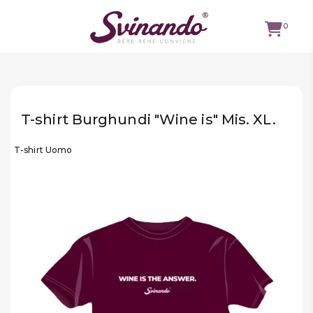
0
TUTTI I
VINI
T-shirt Burghundi "Wine is" Mis. XL.
VINI ROSSI
T-shirt Uomo
VINI
BIANCHI
VINI
ROSATI
BOLLICINE
CAVEAU
SPIRITS
BIRRE