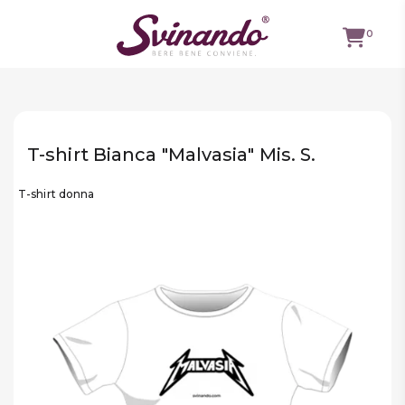
0
TUTTI I
VINI
T-shirt Bianca "Malvasia" Mis. S.
VINI ROSSI
T-shirt donna
VINI
BIANCHI
VINI
ROSATI
BOLLICINE
CAVEAU
SPIRITS
BIRRE