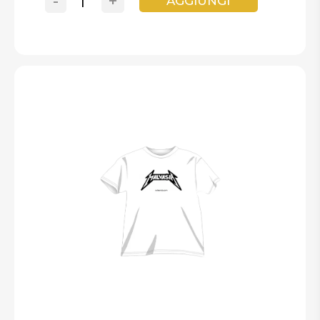
-
+
AGGIUNGI