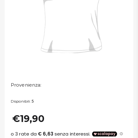
DISPENSA
TUTTO A
-30%
Accedi
Gift
Card
Provenienza
:
Preferiti
Disponibili:
5
Blog
€19,90