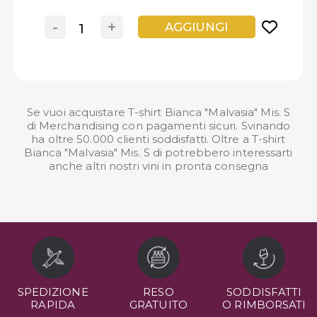
-
+
AGGIUNGI
Se vuoi acquistare T-shirt Bianca "Malvasia" Mis. S
di Merchandising con pagamenti sicuri. Svinando
ha oltre 50.000 clienti soddisfatti. Oltre a T-shirt
Bianca "Malvasia" Mis. S di potrebbero interessarti
anche altri nostri
vini in pronta consegna
SPEDIZIONE
RESO
SODDISFATTI
RAPIDA
GRATUITO
O RIMBORSATI