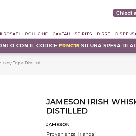
NI ROSATI
BOLLICINE
CAVEAU
SPIRITS
BIRRE
DISPENS
CONTO CON IL CODICE
FRNC15
SU UNA SPESA DI A
skey Triple Distilled
JAMESON IRISH WHIS
DISTILLED
JAMESON
Provenienza
: Irlanda