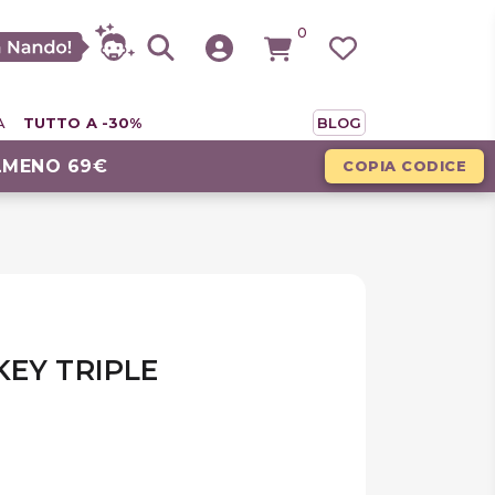
0
A
TUTTO A -30%
BLOG
LMENO 69€
COPIA CODICE
KEY TRIPLE