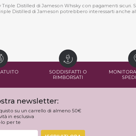
Triple Distilled di Jameson Whisky con pagamenti sicuri. Svi
iple Distilled di Jameson potrebbero interessarti anche alt
RATUITO
SODDISFATTI O
MONITORA
RIMBORSATI
SPED
stra newsletter:
quisto su un carrello di almeno 50€
tà in esclusiva
olo per te