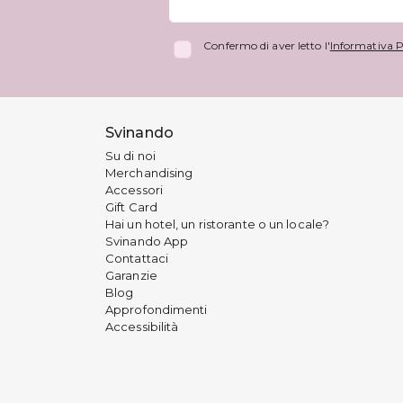
Confermo di aver letto l'
Informativa P
Svinando
Su di noi
Merchandising
Accessori
Gift Card
Hai un hotel, un ristorante o un locale?
Svinando App
Contattaci
Garanzie
Blog
Approfondimenti
Accessibilità