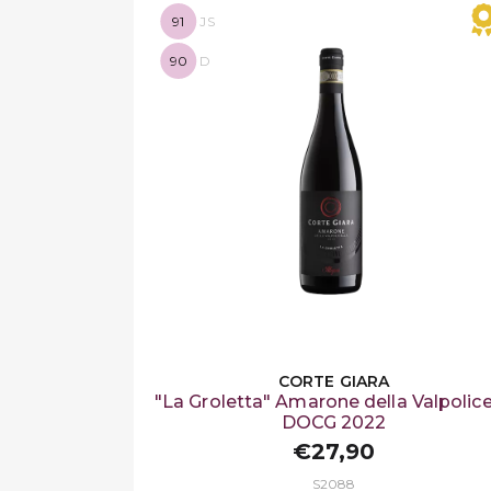
91
JS
90
D
CORTE GIARA
"La Groletta" Amarone della Valpolice
DOCG 2022
€27,90
S2088