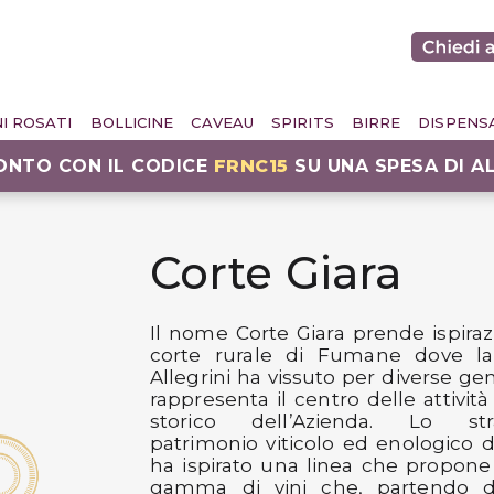
NI ROSATI
BOLLICINE
CAVEAU
SPIRITS
BIRRE
DISPENS
CONTO CON IL CODICE
FRNC15
SU UNA SPESA DI A
Corte Giara
Il nome Corte Giara prende ispiraz
corte rurale di Fumane dove la
Allegrini ha vissuto per diverse ge
rappresenta il centro delle attività
storico dell’Azienda. Lo stra
patrimonio viticolo ed enologico 
ha ispirato una linea che propon
gamma di vini che, partendo d