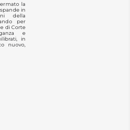
ffermato la
espande in
oni della
ssando per
le di Corte
eganza e
ibrati, in
co nuovo,