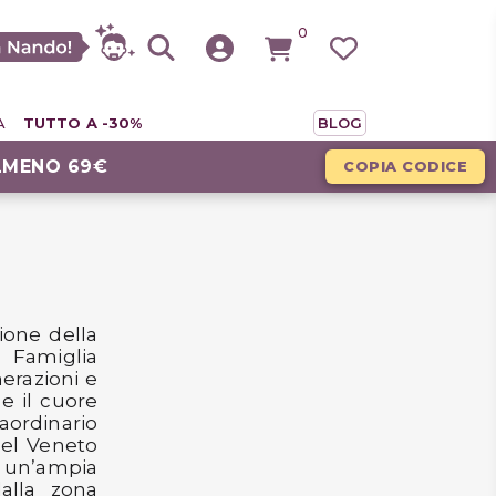
0
A
TUTTO A -30%
BLOG
LMENO 69€
COPIA CODICE
ione della
 Famiglia
nerazioni e
 e il cuore
ordinario
del Veneto
e un’ampia
alla zona