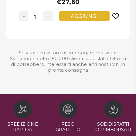
€27,60
-
+
AGGIUNGI
Se vuoi acquistare di con pagamenti sicuri.
Svinando ha oltre 50.000 clienti soddisfatti. Oltre a
di potrebbero interessarti anche altri nostri
vini in
pronta consegna
SPEDIZIONE
RESO
SODDISFATTI
RAPIDA
GRATUITO
O RIMBORSATI