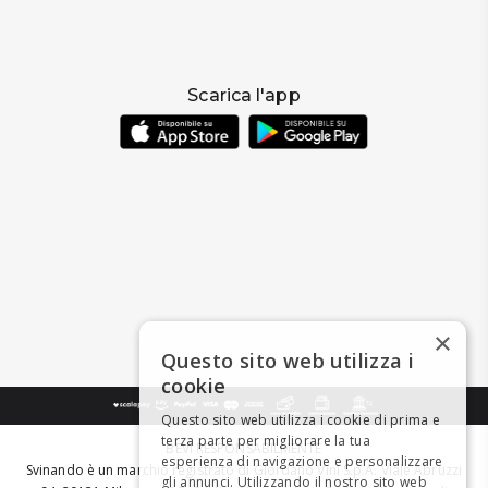
Scarica l'app
×
Questo sito web utilizza i
cookie
Questo sito web utilizza i cookie di prima e
terza parte per migliorare la tua
BEVI RESPONSABILMENTE
esperienza di navigazione e personalizzare
Svinando è un marchio registrato di Giordano Vini S.p.A. Viale Abruzzi
gli annunci. Utilizzando il nostro sito web