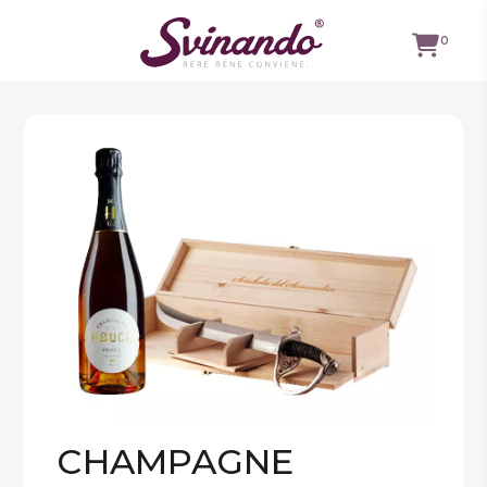
0
TUTTI I
VINI
VINI ROSSI
VINI
BIANCHI
VINI
ROSATI
BOLLICINE
CAVEAU
SPIRITS
CHAMPAGNE
BIRRE