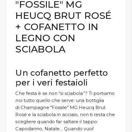
"FOSSILE" MG
DISPENSA
HEUCQ BRUT ROSÉ
TUTTO A
+ COFANETTO IN
-30%
LEGNO CON
SCIABOLA
Accedi
Gift
Un cofanetto perfetto
Card
per i veri festaioli
Preferiti
Che festa è se non “si sciabola”? Ti portiamo
noi tutto quello che serve: una bottiglia
Blog
di Champagne "Fossile" MG Heucq Brut
Rosé e la sciabola in acciaio, non ti resta che
scegliere quando far saltare il tappo:
Capodanno, Natale… Quando vuoi!