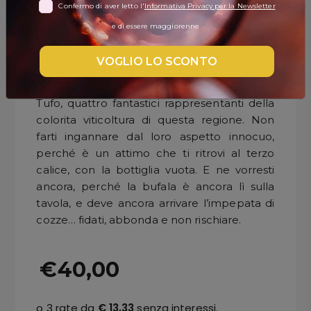
Confermo di aver letto l'
Informativa Privacy per la Newsletter
DISPENSA
e di essere maggiorenne
2 rossi e 2 bianchi per capire la vera essenza
TUTTO A
campana, in una selezione “bell comme ‘o
-30%
VOGLIO LO SCONTO
mare”. Chi sono i protagonisti? Un Aglianico,
un Piedirosso, un Falanghina e un Greco di
Tufo, quattro fantastici rappresentanti della
Accedi
colorita viticoltura di questa regione. Non
farti ingannare dal loro aspetto innocuo,
perché è un attimo che ti ritrovi al terzo
Gift
calice, con la bottiglia vuota. E ne vorresti
Card
ancora, perché la bufala è ancora lì sulla
tavola, e deve ancora arrivare l’impepata di
Preferiti
cozze… fidati, abbonda e non rischiare.
Blog
€40,00