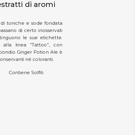
stratti di aromi
di toniche e sode fondata
passano di certo inosservati
stinguono le sue etichette.
 alla linea “Tattoo”, con
Abbondio Ginger Potion Ale è
conservanti né coloranti.
Contiene Solfiti