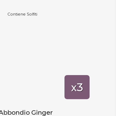
Contiene Solfiti
3
x
, Abbondio Ginger