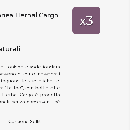
anea Herbal Cargo
3
x
turali
di toniche e sode fondata
passano di certo inosservati
stinguono le sue etichette.
 “Tattoo”, con bottigliette
nea Herbal Cargo è prodotta
onati, senza conservanti né
Contiene Solfiti