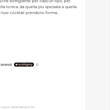
he bottigliette per ciascun tipo, per
ella tonica, da quella più speziata a quella
 i tuoi cocktail prendono forma...
 S.p.A. Viale Abruzzi 94,