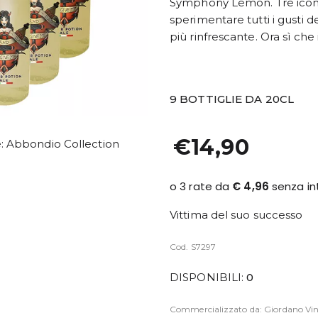
Symphony Lemon. Tre iconic
sperimentare tutti i gusti d
più rinfrescante. Ora sì che
9 BOTTIGLIE DA 20CL
€14,90
e: Abbondio Collection
Vittima del suo successo
Cod. S7297
DISPONIBILI:
0
Commercializzato da: Giordano Vini