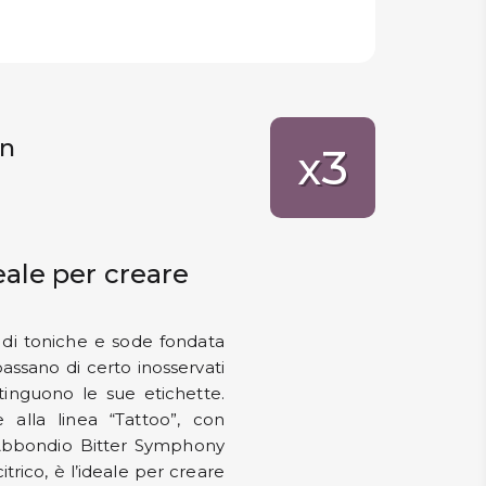
on
3
x
ale per creare
di toniche e sode fondata
passano di certo inosservati
stinguono le sue etichette.
e alla linea “Tattoo”, con
e. Abbondio Bitter Symphony
rico, è l’ideale per creare