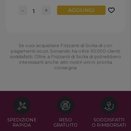
-
+
AGGIUNGI
Se vuoi acquistare Frizzanti di Sicilia di con
pagamenti sicuri. Svinando ha oltre 50.000 clienti
soddisfatti. Oltre a Frizzanti di Sicilia di potrebbero
interessarti anche altri nostri
vini in pronta
consegna
SPEDIZIONE
RESO
SODDISFATTI
RAPIDA
GRATUITO
O RIMBORSATI