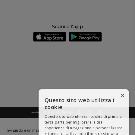
Scarica l'app
×
Questo sito web utilizza i
cookie
Questo sito web utilizza i cookie di prima e
terza parte per migliorare la tua
BEVI RESPONSABILMENTE
esperienza di navigazione e personalizzare
Svinando è un marchio registrato di Giordano Vini S.p.A. Viale Abruzzi
gli annunci. Utilizzando il nostro sito web