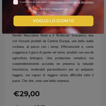
Confermo di aver letto l'
Informativa Privacy per la Newsletter
DISPENSA
e di essere maggiorenne
Se pensi che la Sicilia sia fatta solo di vini rossi e fermi,
TUTTO A
beh, qui c’è qualcosa che ti lascerà davvero senza parole.
-30%
VOGLIO LO SCONTO
Ecco due piccole perle del Mediterraneo, che in termini di
finezza e piacevolezza sanno il fatto loro: il “Biollicine”
Nerello Mascalese Rosé e il “Biollicine” Grecanico, due
Accedi
vini frizzanti prodotti da Cantine Europa, una bella realtà
siciliana, al passo con i tempi. Effervescenti e, come
suggerisce il gioco di parole nel nome, prodotti con uve da
Gift
agricoltura biologica. Una produzione semplice ma
Card
sorprendentemente accurata ne preserva la naturale
freschezza, rendendoli piacevolissimi per un antipasto
Preferiti
leggero, ma capaci di reggere senza difficoltà tutto il
pasto. Che dire, sono una bella sorpresa.
Blog
€29,00