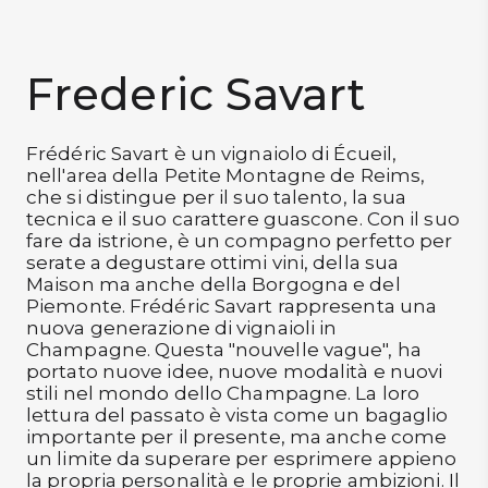
DISPENSA
TUTTO A
Frederic Savart
-30%
Frédéric Savart è un vignaiolo di Écueil,
nell'area della Petite Montagne de Reims,
Accedi
che si distingue per il suo talento, la sua
tecnica e il suo carattere guascone. Con il suo
fare da istrione, è un compagno perfetto per
Gift
serate a degustare ottimi vini, della sua
Card
Maison ma anche della Borgogna e del
Piemonte. Frédéric Savart rappresenta una
Preferiti
nuova generazione di vignaioli in
Champagne. Questa "nouvelle vague", ha
portato nuove idee, nuove modalità e nuovi
Blog
stili nel mondo dello Champagne. La loro
lettura del passato è vista come un bagaglio
importante per il presente, ma anche come
un limite da superare per esprimere appieno
la propria personalità e le proprie ambizioni. Il