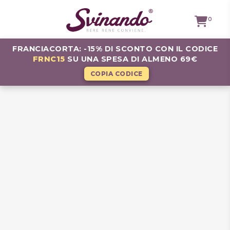
0
FRANCIACORTA: -15% DI SCONTO CON IL CODICE
FRNC15
SU UNA SPESA DI ALMENO 69€
TUTTI I
VINI
COPIA CODICE
VINI ROSSI
VINI
BIANCHI
VINI
ROSATI
BOLLICINE
CAVEAU
SPIRITS
BIRRE