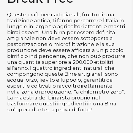
DISPENSA
Queste craft beer artigianali, frutto di una
TUTTO A
tradizione antica, ti fanno percorrere l’Italia in
-30%
lungo e in largo tra agricoltori attenti e mastri
birrai esperti. Una birra per essere definita
artigianale non deve essere sottoposta a
pastorizzazione o microfiltrazione e la sua
Accedi
produzione deve essere affidata a un piccolo
birrificio indipendente, che non può produrre
una quantità superiore a 200.000 ettolitri
all’anno. I quattro ingredienti naturali che
Gift
compongono queste Birre artigianali sono
Card
acqua, orzo, lievito e luppolo, garantiti da
esperti e coltivati o raccolti direttamente
Preferiti
nella zona di produzione, “a chilometro zero“.
La maestria dei birrai sta proprio nel
Blog
trasformare questi ingredienti in una Birra:
un’opera d’arte… a prova di furto!