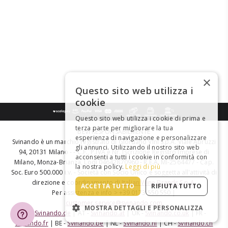
×
Questo sito web utilizza i
cookie
Questo sito web utilizza i cookie di prima e
terza parte per migliorare la tua
BEVI RESPONSABILMENTE
esperienza di navigazione e personalizzare
Svinando è un marchio registrato di Giordano Vini S.p.A. Viale Abruzzi
gli annunci. Utilizzando il nostro sito web
94, 20131 Milano - - C.F., P.IVA e Nr. Iscrizione Registro Imprese di
acconsenti a tutti i cookie in conformità con
Milano, Monza-Brianza, Lodi 04642870960 - R.E.A. MI-2564477 - Cap.
la nostra policy.
Leggi di più
Soc. Euro 500.000 i.v. - Società con Socio Unico e soggetta all'attività di
direzione e coordinamento di
Italian Wine Brands S.p.A.
ACCETTA TUTTO
RIFIUTA TUTTO
Per assistenza e info > +39 0173 550 550 |
customer.service@svinando.com
MOSTRA DETTAGLI E PERSONALIZZA
DE -
Svinando.de
| AT -
Svinando.at
| UK -
Svinando.co.uk
| FR -
Svinando.fr
| BE -
Svinando.be
| NL -
Svinando.nl
| CH -
Svinando.ch
STRETTAMENTE NECESSARI