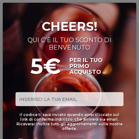
0
CHEERS!
TUTTI I
QUI C'È IL TUO SCONTO DI
VINI
BENVENUTO
VINI ROSSI
5€
PER IL TUO
PRIMO
ACQUISTO
VINI
BIANCHI
VINI
ROSATI
BOLLICINE
Il codice ti sarà inviato quando avrai cliccato sul
CAVEAU
link di conferma indirizzo, che arriverà via email.
Riceverai inoltre tutti gli aggiornamenti sulle nostre
SPIRITS
offerte.
BIRRE