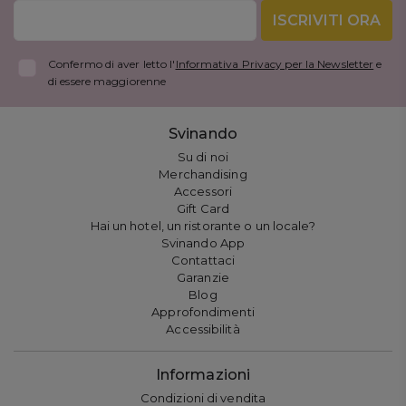
ISCRIVITI ORA
Confermo di aver letto l'
Informativa Privacy per la Newsletter
e
di essere maggiorenne
Svinando
Su di noi
Merchandising
Accessori
Gift Card
Hai un hotel, un ristorante o un locale?
Svinando App
Contattaci
Garanzie
Blog
Approfondimenti
Accessibilità
Informazioni
Condizioni di vendita