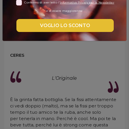
Confermo di aver letto l'
Informativa Privacy per la Newsletter
DISPENSA
e di essere maggiorenne
Birra Ceres Strong
TUTTO A
-30%
VOGLIO LO SCONTO
Ale
Accedi
CERES
Gift
Card
L'Originale
Preferiti
È la grinta fatta bottiglia. Se la fissi attentamente
Blog
ci vedi doppio (malto), ma se la fissi per troppo
tempo il tuo amico te la ruba, anche solo
per tenerla in mano. Perché è cool. Ma poi te la
beve tutta, perché lui è strong come questa