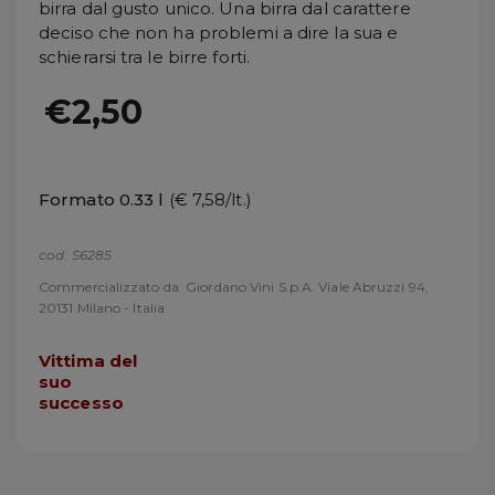
birra dal gusto unico. Una birra dal carattere
deciso che non ha problemi a dire la sua e
schierarsi tra le birre forti.
€2,50
Formato 0.33 l
(€ 7,58/lt.)
cod. S6285
Commercializzato da: Giordano Vini S.p.A. Viale Abruzzi 94,
20131 Milano - Italia
Vittima del
suo
successo