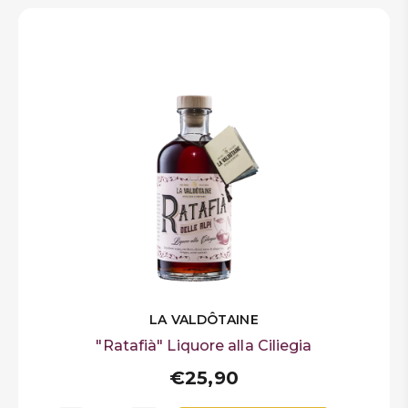
°C) e con frequenti rimontaggi. Segue una
permanenza del mosto sulle bucce per
qualche giorno, per ottimizzare la fase di
estrazione delle sostanze polifenoliche e
per favorire l’avvio della successiva
fermentazione malolattica.
16.5% vol
Gradazione Alcolica
LA VALDÔTAINE
"Ratafià" Liquore alla Ciliegia
€25,90