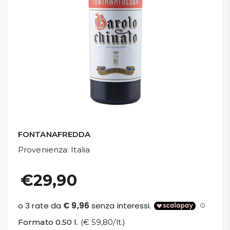
DISPENSA
TUTTO A
-30%
Accedi
Gift
Card
FONTANAFREDDA
Provenienza
: Italia
Preferiti
€29,90
Blog
Formato 0.50 l.
(€ 59,80/lt.)