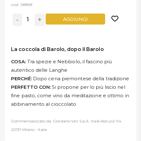
cod. S8869
-
+
AGGIUNGI
La coccola di Barolo, dopo il Barolo
COSA:
Tra spezie e Nebbiolo, il fascino più
autentico delle Langhe
PERCHÉ:
Dopo cena piemontese della tradizione
PERFETTO CON:
Si propone per lo più liscio nel
fine pasto, come vino da meditazione e ottimo in
abbinamento al cioccolato
Commercializzato da: Giordano Vini S.p.A. Viale Abruzzi 94,
20131 Milano - Italia