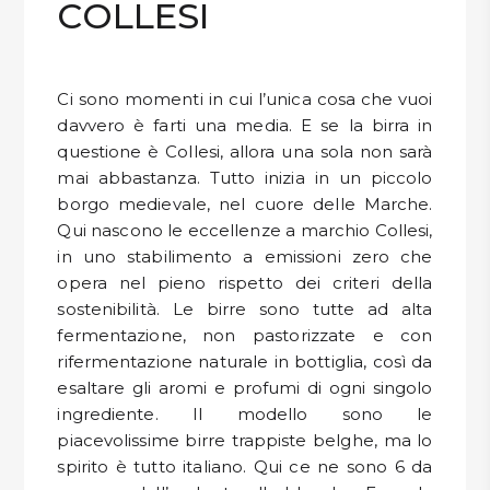
COLLESI
Confermo di aver letto l'
Informativa Privacy per la Newsletter
DISPENSA
e di essere maggiorenne
TUTTO A
-30%
VOGLIO LO SCONTO
Ci sono momenti in cui l’unica cosa che vuoi
davvero è farti una media. E se la birra in
questione è Collesi, allora una sola non sarà
mai abbastanza. Tutto inizia in un piccolo
Accedi
borgo medievale, nel cuore delle Marche.
Qui nascono le eccellenze a marchio Collesi,
Gift
in uno stabilimento a emissioni zero che
Card
opera nel pieno rispetto dei criteri della
sostenibilità. Le birre sono tutte ad alta
Preferiti
fermentazione, non pastorizzate e con
rifermentazione naturale in bottiglia, così da
Blog
esaltare gli aromi e profumi di ogni singolo
ingrediente. Il modello sono le
piacevolissime birre trappiste belghe, ma lo
spirito è tutto italiano. Qui ce ne sono 6 da