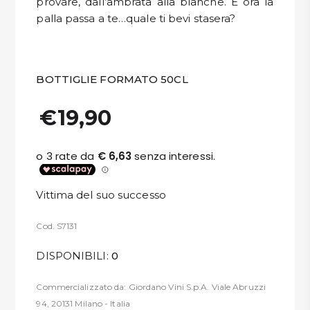
provare, dall’ambrata alla blanche. E ora la
palla passa a te…quale ti bevi stasera?
BOTTIGLIE FORMATO 50CL
€19,90
Vittima del suo successo
Cod. S7131
DISPONIBILI:
0
Commercializzato da: Giordano Vini S.p.A. Viale Abruzzi
94, 20131 Milano - Italia