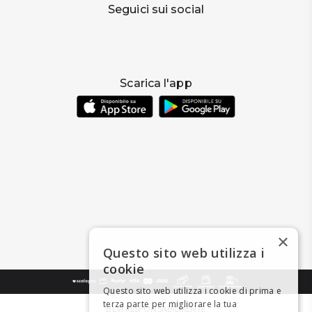
Seguici sui social
Scarica l'app
×
Questo sito web utilizza i
cookie
Questo sito web utilizza i cookie di prima e
terza parte per migliorare la tua
BEVI RESPONSABILMENTE