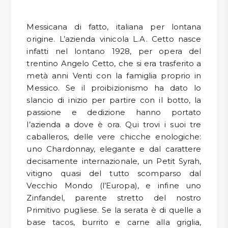
DISPENSA
VOGLIO LO SCONTO
Messicana di fatto, italiana per lontana
TUTTO A
origine. L’azienda vinicola L.A. Cetto nasce
-30%
infatti nel lontano 1928, per opera del
trentino Angelo Cetto, che si era trasferito a
metà anni Venti con la famiglia proprio in
Accedi
Messico. Se il proibizionismo ha dato lo
slancio di inizio per partire con il botto, la
passione e dedizione hanno portato
Gift
l’azienda a dove è ora. Qui trovi i suoi tre
Card
caballeros, delle vere chicche enologiche:
uno Chardonnay, elegante e dal carattere
Preferiti
decisamente internazionale, un Petit Syrah,
vitigno quasi del tutto scomparso dal
Blog
Vecchio Mondo (l’Europa), e infine uno
Zinfandel, parente stretto del nostro
Primitivo pugliese. Se la serata è di quelle a
base tacos, burrito e carne alla griglia,