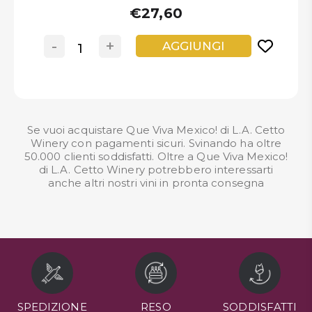
€27,60
-
+
AGGIUNGI
Se vuoi acquistare Que Viva Mexico! di L.A. Cetto
Winery con pagamenti sicuri. Svinando ha oltre
50.000 clienti soddisfatti. Oltre a Que Viva Mexico!
di L.A. Cetto Winery potrebbero interessarti
anche altri nostri
vini in pronta consegna
SPEDIZIONE
RESO
SODDISFATTI