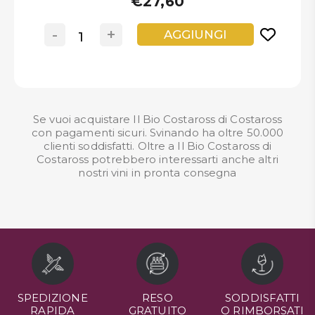
€27,60
-
+
AGGIUNGI
Se vuoi acquistare Il Bio Costaross di Costaross
con pagamenti sicuri. Svinando ha oltre 50.000
clienti soddisfatti. Oltre a Il Bio Costaross di
Costaross potrebbero interessarti anche altri
nostri
vini in pronta consegna
SPEDIZIONE
RESO
SODDISFATTI
RAPIDA
GRATUITO
O RIMBORSATI