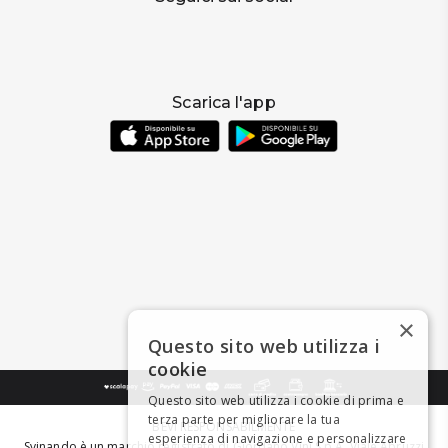
Scarica l'app
×
Questo sito web utilizza i
cookie
Questo sito web utilizza i cookie di prima e
terza parte per migliorare la tua
BEVI RESPONSABILMENTE
esperienza di navigazione e personalizzare
Svinando è un marchio registrato di Giordano Vini S.p.A. Viale Abruzzi