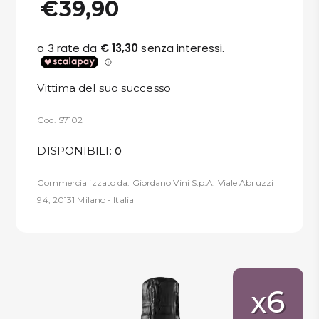
€39,90
Vittima del suo successo
Cod. S7102
DISPONIBILI:
0
Commercializzato da: Giordano Vini S.p.A. Viale Abruzzi
94, 20131 Milano - Italia
6
x