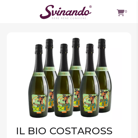
0
TUTTI I
VINI
VINI ROSSI
VINI
BIANCHI
VINI
ROSATI
BOLLICINE
CAVEAU
SPIRITS
IL BIO COSTAROSS
BIRRE