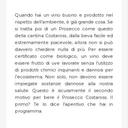
DISPENSA
Quando hai un vino buono e prodotto nel
TUTTO A
rispetto dell’ambiente, è già grande cosa. Se
-30%
si tratta poi di un Prosecco come questo
della cantina Costaross, dalla beva facile ed
estremamente piacevole, allora non si può
Accedi
davvero chiedere nulla di più. Per essere
certificato come biologico, un vino deve
essere frutto di uve lavorate senza l’utilizzo
Gift
di prodotti chimici inquinanti e dannosi per
Card
l’ecosistema. Non solo, non devono essere
impiegate sostanze dannose alla nostra
Preferiti
salute. Questo è sicuramente il secondo
motivo per bere il Prosecco Costaross. Il
Blog
primo? Te lo dice l’aperitivo che hai in
programma.