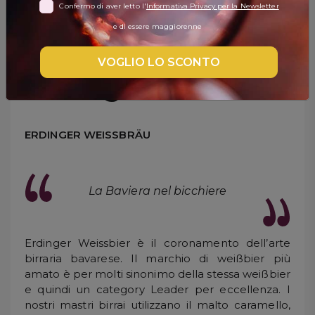
Confermo di aver letto l'
Informativa Privacy per la Newsletter
DISPENSA
e di essere maggiorenne
Birra Weissbier
TUTTO A
-30%
VOGLIO LO SCONTO
Erdinger
Accedi
ERDINGER WEISSBRÄU
Gift
Card
La Baviera nel bicchiere
Preferiti
Erdinger Weissbier è il coronamento dell’arte
Blog
birraria bavarese. Il marchio di weißbier più
amato è per molti sinonimo della stessa weißbier
e quindi un category Leader per eccellenza. I
nostri mastri birrai utilizzano il malto caramello,