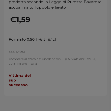
prodotta secondo la Legge di Purezza Bavarese:
acqua, malto, luppolo e lievito
€1,59
Formato 0.50 l
(€ 3,18/lt.)
cod. S4933
Commercializzato da: Giordano Vini S.p.A. Viale Abruzzi 94,
20131 Milano - Italia
Vittima del
suo
successo