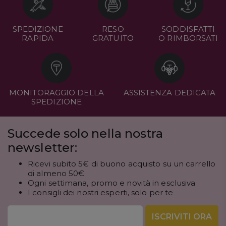
SPEDIZIONE
RESO
SODDISFATTI
RAPIDA
GRATUITO
O RIMBORSATI
MONITORAGGIO DELLA
ASSISTENZA DEDICATA
SPEDIZIONE
Succede solo nella nostra
newsletter:
Ricevi subito 5€ di buono acquisto su un carrello
di almeno 50€
Ogni settimana, promo e novità in esclusiva
I consigli dei nostri esperti, solo per te
ISCRIVITI ORA