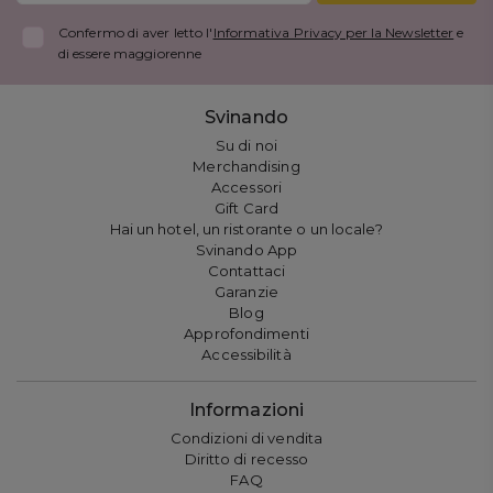
Confermo di aver letto l'
Informativa Privacy per la Newsletter
e
di essere maggiorenne
Svinando
Su di noi
Merchandising
Accessori
Gift Card
Hai un hotel, un ristorante o un locale?
Svinando App
Contattaci
Garanzie
Blog
Approfondimenti
Accessibilità
Informazioni
Condizioni di vendita
Diritto di recesso
FAQ