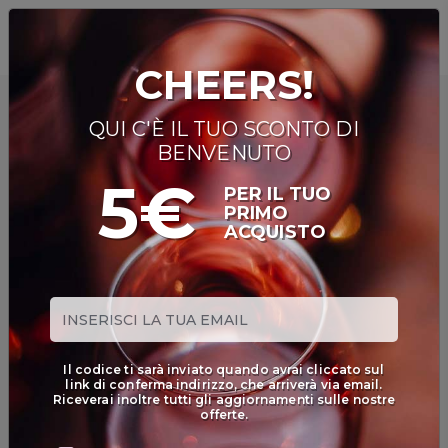
0
CHEERS!
TUTTI I
QUI C'È IL TUO SCONTO DI
VINI
BENVENUTO
VINI ROSSI
5€
PER IL TUO
PRIMO
ACQUISTO
VINI
BIANCHI
VINI
ROSATI
BOLLICINE
Il codice ti sarà inviato quando avrai cliccato sul
CAVEAU
link di conferma indirizzo, che arriverà via email.
Riceverai inoltre tutti gli aggiornamenti sulle nostre
SPIRITS
offerte.
BIRRE